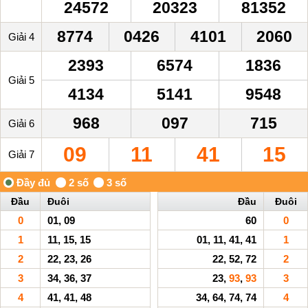
24572
20323
81352
8774
0426
4101
2060
Giải 4
2393
6574
1836
Giải 5
4134
5141
9548
968
097
715
Giải 6
09
11
41
15
Giải 7
Đầu
Đuôi
Đầu
Đuôi
0
01, 09
60
0
1
11, 15, 15
01, 11, 41, 41
1
2
22, 23, 26
22, 52, 72
2
3
34, 36, 37
23,
93
,
93
3
4
41, 41, 48
34, 64, 74, 74
4