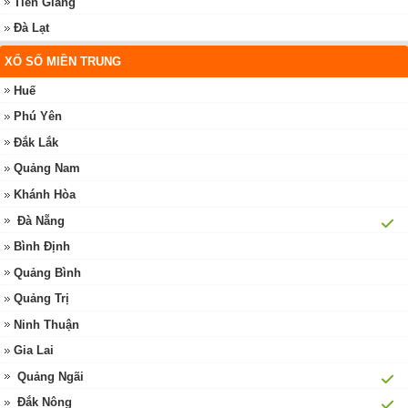
Tiền Giang
Đà Lạt
XỔ SỐ MIỀN TRUNG
Huế
Phú Yên
Đắk Lắk
Quảng Nam
Khánh Hòa
Đà Nẵng
Bình Định
Quảng Bình
Quảng Trị
Ninh Thuận
Gia Lai
Quảng Ngãi
Đắk Nông