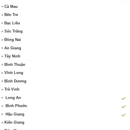
Cà Mau
Bến Tre
Bạc Liêu
Sóc Trăng
Đồng Nai
An Giang
Tây Ninh
Bình Thuận
Vĩnh Long
Bình Dương
Trà Vinh
Long An
Bình Phước
Hậu Giang
Kiên Giang