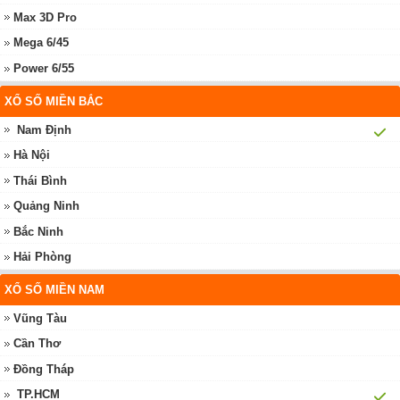
Max 3D Pro
Mega 6/45
Power 6/55
XỔ SỐ MIỀN BẮC
Nam Định
Hà Nội
Thái Bình
Quảng Ninh
Bắc Ninh
Hải Phòng
XỔ SỐ MIỀN NAM
Vũng Tàu
Cần Thơ
Đồng Tháp
TP.HCM