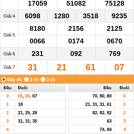
17059
51082
75128
6098
1280
3518
9235
Giải 4
8180
2156
2125
Giải 5
0066
0174
0670
231
092
769
Giải 6
31
21
61
07
Giải 7
Đầu
Đuôi
Đầu
Đuôi
0
05
,
05
, 07
70, 80, 80
0
1
18
21, 31, 31, 61
1
2
21, 25, 28
82, 82, 92
2
3
31, 31, 35
63
3
4
74, 84
4