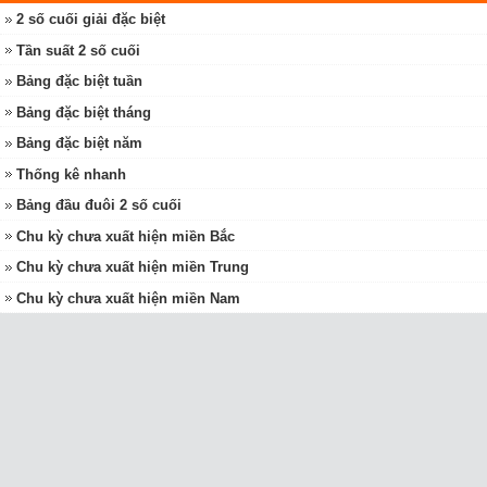
2 số cuối giải đặc biệt
Tần suất 2 số cuối
Bảng đặc biệt tuần
Bảng đặc biệt tháng
Bảng đặc biệt năm
Thống kê nhanh
Bảng đầu đuôi 2 số cuối
Chu kỳ chưa xuất hiện miền Bắc
Chu kỳ chưa xuất hiện miền Trung
Chu kỳ chưa xuất hiện miền Nam