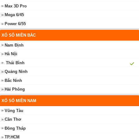
Max 3D Pro
Mega 6/45
Power 6/55
XỔ SỐ MIỀN BẮC
Nam Định
Hà Nội
Thái Bình
Quảng Ninh
Bắc Ninh
Hải Phòng
XỔ SỐ MIỀN NAM
Vũng Tàu
Cần Thơ
Đồng Tháp
TP.HCM