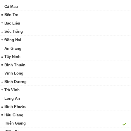
Cà Mau
Bến Tre
Bạc Liêu
Sóc Trăng
Đồng Nai
An Giang
Tây Ninh
Bình Thuận
Vĩnh Long
Bình Dương
Trà Vinh
Long An
Bình Phước
Hậu Giang
Kiên Giang