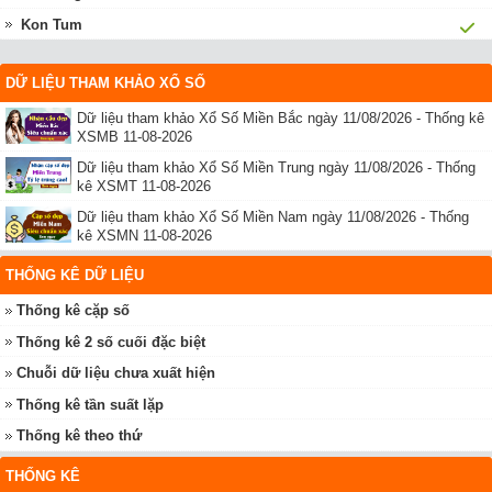
Kon Tum
DỮ LIỆU THAM KHẢO XỔ SỐ
Dữ liệu tham khảo Xổ Số Miền Bắc ngày 11/08/2026 - Thống kê
XSMB 11-08-2026
Dữ liệu tham khảo Xổ Số Miền Trung ngày 11/08/2026 - Thống
kê XSMT 11-08-2026
Dữ liệu tham khảo Xổ Số Miền Nam ngày 11/08/2026 - Thống
kê XSMN 11-08-2026
THỐNG KÊ DỮ LIỆU
Thống kê cặp số
Thống kê 2 số cuối đặc biệt
Chuỗi dữ liệu chưa xuất hiện
Thống kê tần suất lặp
Thống kê theo thứ
THỐNG KÊ