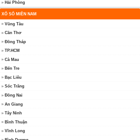
Hải Phòng
XỔ SỐ MIỀN NAM
Vũng Tàu
Cần Thơ
Đồng Tháp
TP.HCM
Cà Mau
Bến Tre
Bạc Liêu
Sóc Trăng
Đồng Nai
An Giang
Tây Ninh
Bình Thuận
Vĩnh Long
Bình Dương