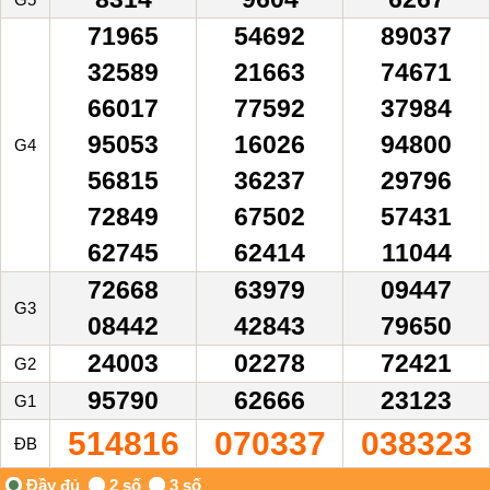
71965
54692
89037
32589
21663
74671
66017
77592
37984
95053
16026
94800
G4
56815
36237
29796
72849
67502
57431
62745
62414
11044
72668
63979
09447
G3
08442
42843
79650
24003
02278
72421
G2
95790
62666
23123
G1
514816
070337
038323
ĐB