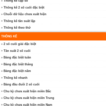
Thống kê cặp số
Thống kê 2 số cuối đặc biệt
Chuỗi dữ liệu chưa xuất hiện
Thống kê tần suất lặp
Thống kê theo thứ
THỐNG KÊ
2 số cuối giải đặc biệt
Tần suất 2 số cuối
Bảng đặc biệt tuần
Bảng đặc biệt tháng
Bảng đặc biệt năm
Thống kê nhanh
Bảng đầu đuôi 2 số cuối
Chu kỳ chưa xuất hiện miền Bắc
Chu kỳ chưa xuất hiện miền Trung
Chu kỳ chưa xuất hiện miền Nam