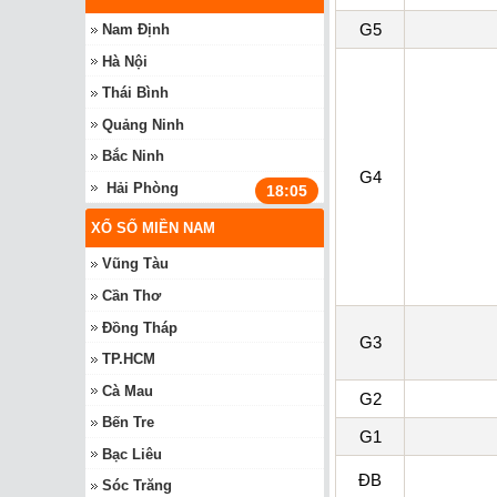
G5
Nam Định
Hà Nội
Thái Bình
Quảng Ninh
Bắc Ninh
G4
Hải Phòng
18:05
XỔ SỐ MIỀN NAM
Vũng Tàu
Cần Thơ
Đồng Tháp
G3
TP.HCM
Cà Mau
G2
Bến Tre
G1
Bạc Liêu
ĐB
Sóc Trăng