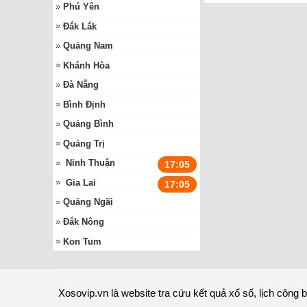
Phú Yên
Đắk Lắk
Quảng Nam
Khánh Hòa
Đà Nẵng
Bình Định
Quảng Bình
Quảng Trị
Ninh Thuận
17:05
Gia Lai
17:05
Quảng Ngãi
Đắk Nông
Kon Tum
Xosovip.vn là website tra cứu kết quả xổ số, lịch công 