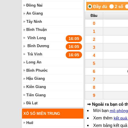
Đồng Nai
An Giang
Đầu
Tây Ninh
0
Bình Thuận
1
Vĩnh Long
16:05
2
Bình Dương
16:05
3
Trà Vinh
16:05
4
Long An
5
Bình Phước
6
Hậu Giang
7
Kiên Giang
8
Tiền Giang
9
Đà Lạt
⇒ Ngoài ra bạn có t
Mời bạn
mô phỏng 
XỔ SỐ MIỀN TRUNG
Xem thêm
kết qu
Huế
Xem bảng kết qu