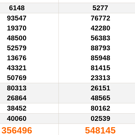
6148
5277
93547
76772
19370
42280
48500
56383
52579
88793
13676
85948
43321
81415
50769
23313
80313
26151
26864
48565
38452
80162
40060
02539
356496
548145