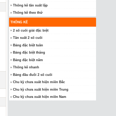
Thống kê tần suất lặp
Thống kê theo thứ
THỐNG KÊ
2 số cuối giải đặc biệt
Tần suất 2 số cuối
Bảng đặc biệt tuần
Bảng đặc biệt tháng
Bảng đặc biệt năm
Thống kê nhanh
Bảng đầu đuôi 2 số cuối
Chu kỳ chưa xuất hiện miền Bắc
Chu kỳ chưa xuất hiện miền Trung
Chu kỳ chưa xuất hiện miền Nam