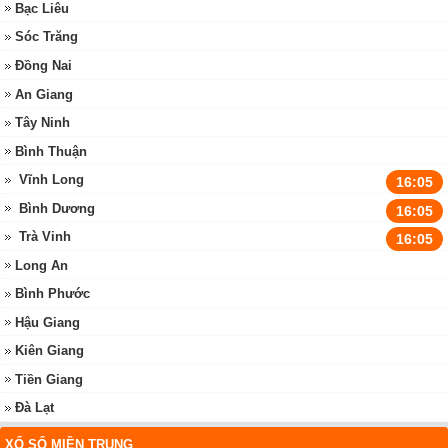
Bạc Liêu
Sóc Trăng
Đồng Nai
An Giang
Tây Ninh
Bình Thuận
Vĩnh Long
16:05
Bình Dương
16:05
Trà Vinh
16:05
Long An
Bình Phước
Hậu Giang
Kiên Giang
Tiền Giang
Đà Lạt
XỔ SỐ MIỀN TRUNG