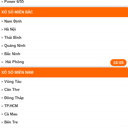
Power 6/55
XỔ SỐ MIỀN BẮC
Nam Định
Hà Nội
Thái Bình
Quảng Ninh
Bắc Ninh
Hải Phòng
18:05
XỔ SỐ MIỀN NAM
Vũng Tàu
Cần Thơ
Đồng Tháp
TP.HCM
Cà Mau
Bến Tre