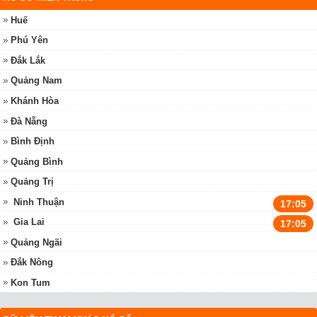
Huế
Phú Yên
Đắk Lắk
Quảng Nam
Khánh Hòa
Đà Nẵng
Bình Định
Quảng Bình
Quảng Trị
Ninh Thuận
17:05
Gia Lai
17:05
Quảng Ngãi
Đắk Nông
Kon Tum