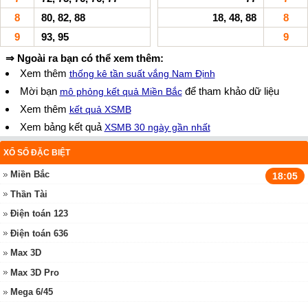
8
80, 82, 88
18, 48, 88
8
9
93, 95
9
⇒ Ngoài ra bạn có thể xem thêm:
Xem thêm
thống kê tần suất vắng Nam Định
Mời bạn
để tham khảo dữ liệu
mô phỏng kết quả Miền Bắc
Xem thêm
kết quả XSMB
Xem bảng kết quả
XSMB 30 ngày gần nhất
XỔ SỐ ĐẶC BIỆT
Miền Bắc
18:05
Thần Tài
Điện toán 123
Điện toán 636
Max 3D
Max 3D Pro
Mega 6/45