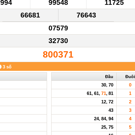
1994
99548
11725
66681
76643
07579
32730
800371
Đầu
Đuôi
30, 70
0
61, 61,
71
, 81
1
12, 72
2
43
3
24, 84, 94
4
25, 75
5