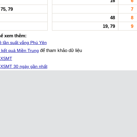
16
6
 75, 79
7
48
8
19, 79
9
hể xem thêm:
ê tần suất vắng Phú Yên
để tham khảo dữ liệu
kết quả Miền Trung
ả XSMT
ả
XSMT 30 ngày gần nhất