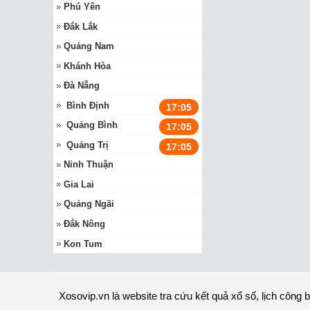
Phú Yên
Đắk Lắk
Quảng Nam
Khánh Hòa
Đà Nẵng
Bình Định
17:05
Quảng Bình
17:05
Quảng Trị
17:05
Ninh Thuận
Gia Lai
Quảng Ngãi
Đắk Nông
Kon Tum
Xosovip.vn là website tra cứu kết quả xổ số, lịch công 