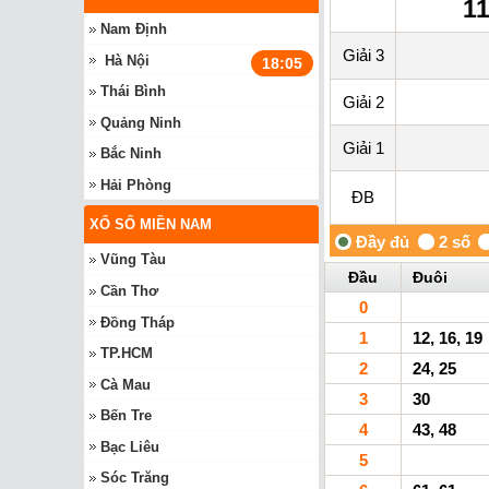
1
Nam Định
Giải 3
Hà Nội
18:05
Thái Bình
Giải 2
Quảng Ninh
Giải 1
Bắc Ninh
Hải Phòng
ĐB
XỔ SỐ MIỀN NAM
Vũng Tàu
Đầu
Đuôi
Cần Thơ
0
Đồng Tháp
1
12, 16, 19
TP.HCM
2
24, 25
Cà Mau
3
30
Bến Tre
4
43, 48
Bạc Liêu
5
Sóc Trăng