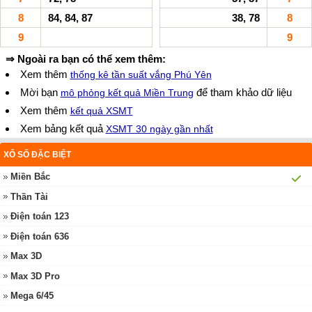
8
84, 84, 87
38, 78
8
9
9
⇒ Ngoài ra bạn có thể xem thêm:
Xem thêm
thống kê tần suất vắng Phú Yên
Mời bạn
để tham khảo dữ liệu
mô phỏng kết quả Miền Trung
Xem thêm
kết quả XSMT
Xem bảng kết quả
XSMT 30 ngày gần nhất
XỔ SỐ ĐẶC BIỆT
Miền Bắc
Thần Tài
Điện toán 123
Điện toán 636
Max 3D
Max 3D Pro
Mega 6/45