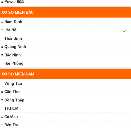
Power 6/55
XỔ SỐ MIỀN BẮC
Nam Định
Hà Nội
Thái Bình
Quảng Ninh
Bắc Ninh
Hải Phòng
XỔ SỐ MIỀN NAM
Vũng Tàu
Cần Thơ
Đồng Tháp
TP.HCM
Cà Mau
Bến Tre