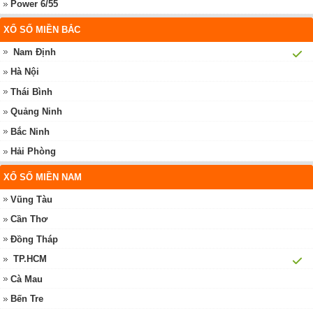
Power 6/55
XỔ SỐ MIỀN BẮC
Nam Định
Hà Nội
Thái Bình
Quảng Ninh
Bắc Ninh
Hải Phòng
XỔ SỐ MIỀN NAM
Vũng Tàu
Cần Thơ
Đồng Tháp
TP.HCM
Cà Mau
Bến Tre