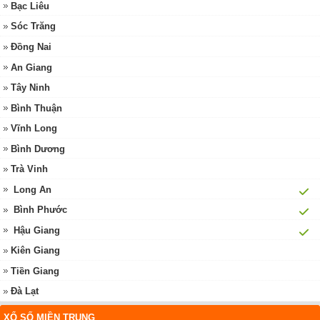
Bạc Liêu
Sóc Trăng
Đồng Nai
An Giang
Tây Ninh
Bình Thuận
Vĩnh Long
Bình Dương
Trà Vinh
Long An
Bình Phước
Hậu Giang
Kiên Giang
Tiền Giang
Đà Lạt
XỔ SỐ MIỀN TRUNG