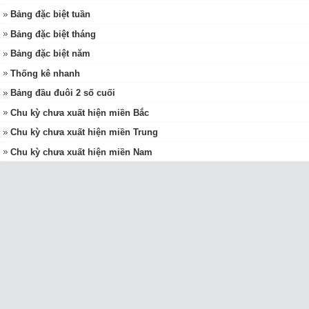
Bảng đặc biệt tuần
Bảng đặc biệt tháng
Bảng đặc biệt năm
Thống kê nhanh
Bảng đầu đuôi 2 số cuối
Chu kỳ chưa xuất hiện miền Bắc
Chu kỳ chưa xuất hiện miền Trung
Chu kỳ chưa xuất hiện miền Nam