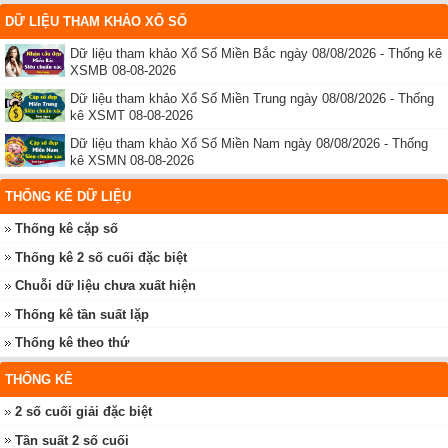
DỮ LIỆU THAM KHẢO XỔ SỐ
Dữ liệu tham khảo Xổ Số Miền Bắc ngày 08/08/2026 - Thống kê
XSMB 08-08-2026
Dữ liệu tham khảo Xổ Số Miền Trung ngày 08/08/2026 - Thống
kê XSMT 08-08-2026
Dữ liệu tham khảo Xổ Số Miền Nam ngày 08/08/2026 - Thống
kê XSMN 08-08-2026
THỐNG KÊ DỮ LIỆU
Thống kê cặp số
Thống kê 2 số cuối đặc biệt
Chuỗi dữ liệu chưa xuất hiện
Thống kê tần suất lặp
Thống kê theo thứ
THỐNG KÊ
2 số cuối giải đặc biệt
Tần suất 2 số cuối