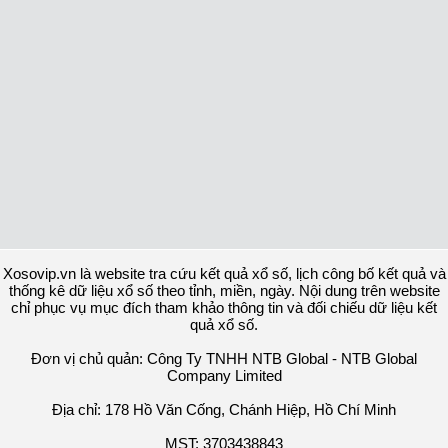
Xosovip.vn là website tra cứu kết quả xổ số, lịch công bố kết quả và
thống kê dữ liệu xổ số theo tỉnh, miền, ngày. Nội dung trên website
chỉ phục vụ mục đích tham khảo thông tin và đối chiếu dữ liệu kết
quả xổ số.
Đơn vị chủ quản: Công Ty TNHH NTB Global - NTB Global
Company Limited
Địa chỉ: 178 Hồ Văn Cống, Chánh Hiệp, Hồ Chí Minh
MST: 3703438843