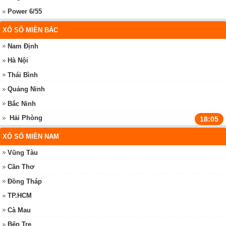
Power 6/55
XỔ SỐ MIỀN BẮC
Nam Định
Hà Nội
Thái Bình
Quảng Ninh
Bắc Ninh
Hải Phòng
18:05
XỔ SỐ MIỀN NAM
Vũng Tàu
Cần Thơ
Đồng Tháp
TP.HCM
Cà Mau
Bến Tre