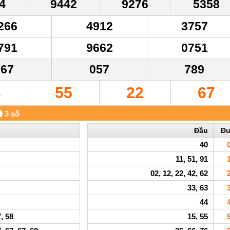
4
9442
9276
5358
266
4912
3757
791
9662
0751
067
057
789
3
55
22
67
Đầu
Đu
40
11, 51, 91
02, 12, 22, 42, 62
33, 63
44
7, 58
15, 55