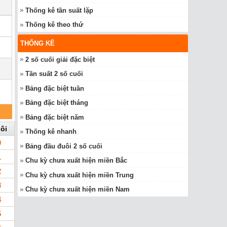
Thống kê tần suất lặp
Thống kê theo thứ
THỐNG KÊ
2 số cuối giải đặc biệt
Tần suất 2 số cuối
Bảng đặc biệt tuần
Bảng đặc biệt tháng
Bảng đặc biệt năm
ôi
Thống kê nhanh
0
Bảng đầu đuôi 2 số cuối
1
Chu kỳ chưa xuất hiện miền Bắc
2
Chu kỳ chưa xuất hiện miền Trung
3
Chu kỳ chưa xuất hiện miền Nam
4
5