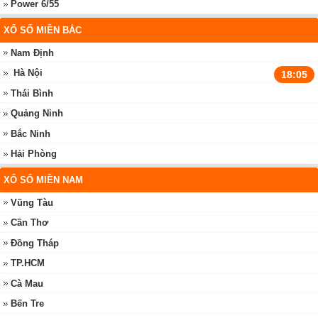
Power 6/55
XỔ SỐ MIỀN BẮC
Nam Định
Hà Nội
18:05
Thái Bình
Quảng Ninh
Bắc Ninh
Hải Phòng
XỔ SỐ MIỀN NAM
Vũng Tàu
Cần Thơ
Đồng Tháp
TP.HCM
Cà Mau
Bến Tre