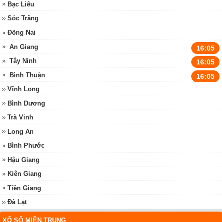
Bạc Liêu
Sóc Trăng
Đồng Nai
An Giang
16:05
Tây Ninh
16:05
Bình Thuận
16:05
Vĩnh Long
Bình Dương
Trà Vinh
Long An
Bình Phước
Hậu Giang
Kiên Giang
Tiền Giang
Đà Lạt
XỔ SỐ MIỀN TRUNG