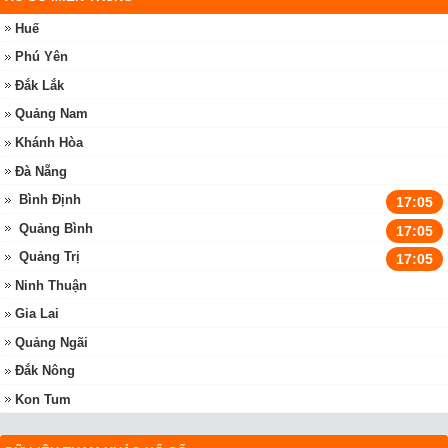
Huế
Phú Yên
Đắk Lắk
Quảng Nam
Khánh Hòa
Đà Nẵng
Bình Định
17:05
Quảng Bình
17:05
Quảng Trị
17:05
Ninh Thuận
Gia Lai
Quảng Ngãi
Đắk Nông
Kon Tum