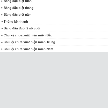
Bảng đặc biệt tuần
Bảng đặc biệt tháng
Bảng đặc biệt năm
Thống kê nhanh
Bảng đầu đuôi 2 số cuối
Chu kỳ chưa xuất hiện miền Bắc
Chu kỳ chưa xuất hiện miền Trung
Chu kỳ chưa xuất hiện miền Nam