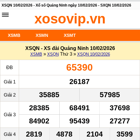
XSQN 10/02/2026 - Xổ số Quảng Ninh ngày 10/02/2026 - SXQN 10/02/2026
xosovip.vn
XSMB
XSMN
XSMT
XSQN - XS đài Quảng Ninh 10/02/2026
»
Thứ 3 »
XSMB
XSQN
XSQN 10/02/2026
65390
ĐB
26187
Giải 1
35885
57985
Giải 2
28385
68491
37698
Giải 3
84902
95439
27277
2819
4878
2104
3599
Giải 4