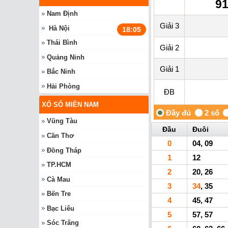
9
Nam Định
Giải 3
Hà Nội
18:05
Thái Bình
Giải 2
Quảng Ninh
Giải 1
Bắc Ninh
Hải Phòng
ĐB
XỔ SỐ MIỀN NAM
Vũng Tàu
Đầu
Đuôi
Cần Thơ
0
04, 09
Đồng Tháp
1
12
TP.HCM
2
20, 26
Cà Mau
3
34
, 35
Bến Tre
4
45, 47
Bạc Liêu
5
57, 57
Sóc Trăng