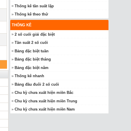
Thống kê tần suất lặp
Thống kê theo thứ
THỐNG KÊ
2 số cuối giải đặc biệt
Tần suất 2 số cuối
Bảng đặc biệt tuần
Bảng đặc biệt tháng
Bảng đặc biệt năm
Thống kê nhanh
Bảng đầu đuôi 2 số cuối
Chu kỳ chưa xuất hiện miền Bắc
Chu kỳ chưa xuất hiện miền Trung
Chu kỳ chưa xuất hiện miền Nam