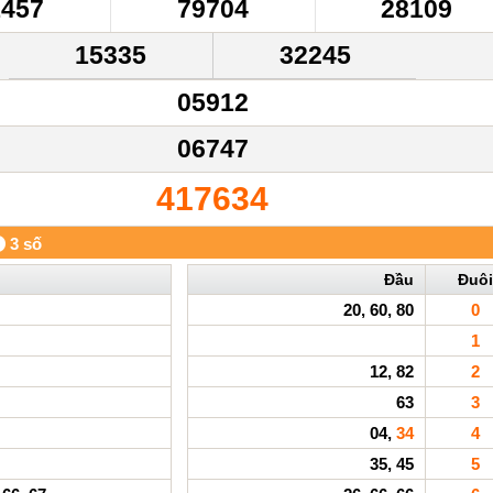
1457
79704
28109
15335
32245
05912
06747
417634
Đầu
Đuôi
20, 60, 80
0
1
12, 82
2
63
3
04,
34
4
35, 45
5